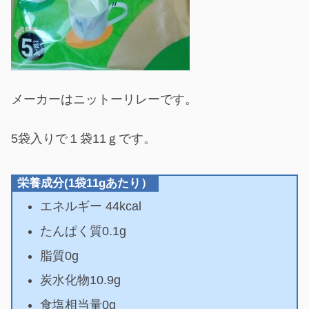
メーカーはニットーリレーです。
5袋入りで１袋11ｇです。
栄養成分(1袋11gあたり）
エネルギー 44kcal
たんぱく質0.1g
脂質0g
炭水化物10.9g
食塩相当量0g