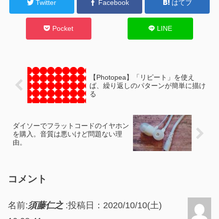
Twitter
Facebook
はてブ
Pocket
LINE
【Photopea】「リピート」を使え
ば、繰り返しのパターンが簡単に描け
る
ダイソーでフラットコードのイヤホン
を購入。音質は悪いけど問題ない理
由。
コメント
名前:
須藤仁之
:
投稿日：2020/10/10(土)