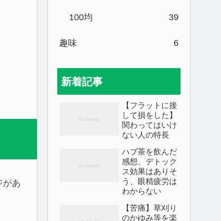
100均
39
趣味
6
新着記事
【フラットに接
して損をした】
関わってはいけ
ない人の特長
ハブ茶を飲んだ
感想、デトック
ス効果はありそ
う、眼精疲労は
ジがあ
わからない
【苦痛】草刈り
のかゆみ等を楽