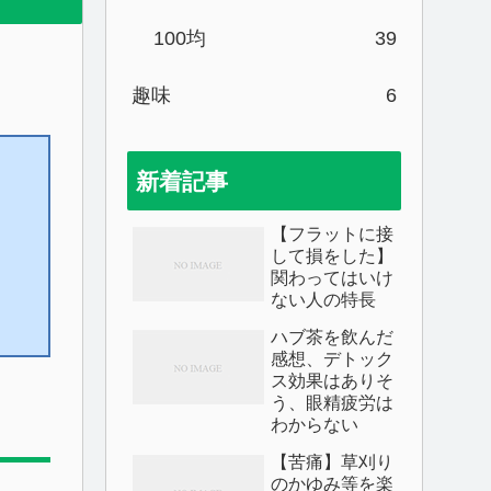
100均
39
趣味
6
新着記事
【フラットに接
して損をした】
関わってはいけ
ない人の特長
ハブ茶を飲んだ
感想、デトック
ス効果はありそ
う、眼精疲労は
わからない
【苦痛】草刈り
のかゆみ等を楽