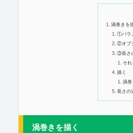
渦巻きを
①パラ
②オプ
③長さ
それ
描く
渦巻
長さの
渦巻きを描く